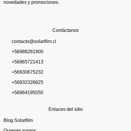
novedades y promociones.
Contáctanos
contacto@solarfilm.cl
+56988281900
+56965721413
+56930675232
+56932326625
+56964195050
Enlaces del sitio
Blog Solarfilm
Quienes somos