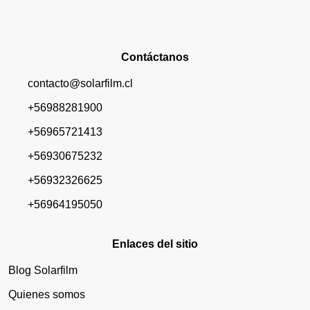
Contáctanos
contacto@solarfilm.cl
+56988281900
+56965721413
+56930675232
+56932326625
+56964195050
Enlaces del sitio
Blog Solarfilm
Quienes somos