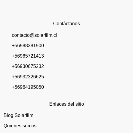
Contáctanos
contacto@solarfilm.cl
+56988281900
+56965721413
+56930675232
+56932326625
+56964195050
Enlaces del sitio
Blog Solarfilm
Quienes somos