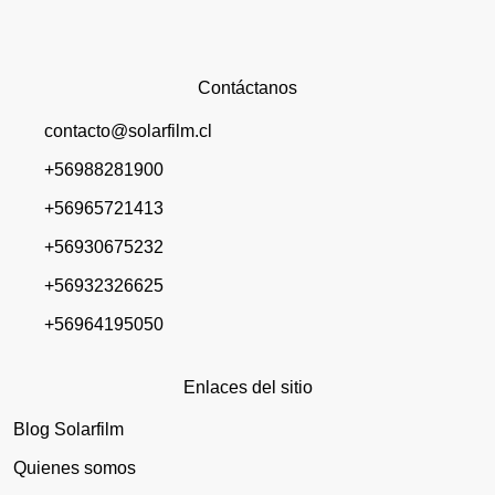
Contáctanos
contacto@solarfilm.cl
+56988281900
+56965721413
+56930675232
+56932326625
+56964195050
Enlaces del sitio
Blog Solarfilm
Quienes somos