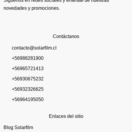
Síguenos en redes sociales y entérate de nuestras
novedades y promociones.
Contáctanos
contacto@solarfilm.cl
+56988281900
+56965721413
+56930675232
+56932326625
+56964195050
Enlaces del sitio
Blog Solarfilm