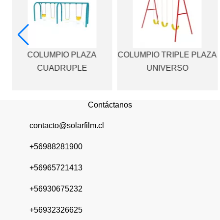
ZA
COLUMPIO PLAZA
COLUMPIO TRIPLE PLAZA
CUADRUPLE
UNIVERSO
Contáctanos
contacto@solarfilm.cl
+56988281900
+56965721413
+56930675232
+56932326625