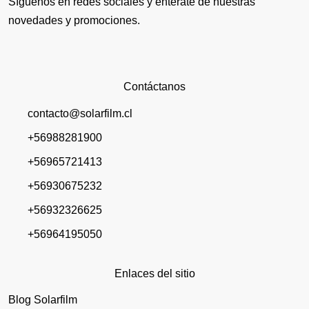
Síguenos en redes sociales y entérate de nuestras
novedades y promociones.
Contáctanos
contacto@solarfilm.cl
+56988281900
+56965721413
+56930675232
+56932326625
+56964195050
Enlaces del sitio
Blog Solarfilm