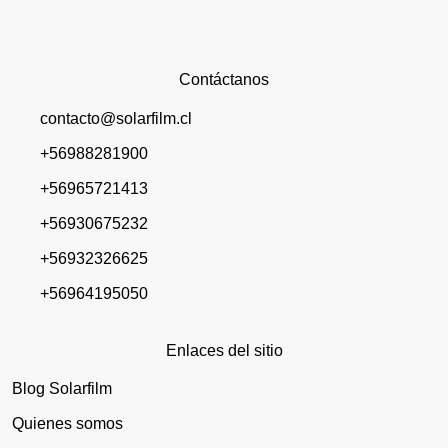
Contáctanos
contacto@solarfilm.cl
+56988281900
+56965721413
+56930675232
+56932326625
+56964195050
Enlaces del sitio
Blog Solarfilm
Quienes somos