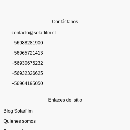
Contáctanos
contacto@solarfilm.cl
+56988281900
+56965721413
+56930675232
+56932326625
+56964195050
Enlaces del sitio
Blog Solarfilm
Quienes somos