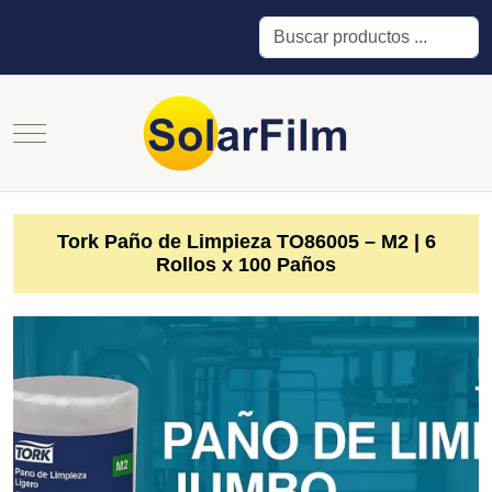
Buscar
Mobile Menu Toggle
Tork Paño de Limpieza TO86005 – M2 | 6
Rollos x 100 Paños