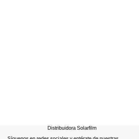
Secador de manos Airolit
HD 2001WLS
Distribuidora Solarfilm
Síguenos en redes sociales y entérate de nuestras