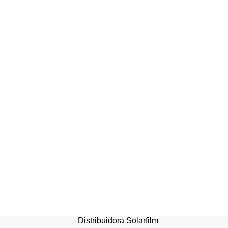
Escalera aluminio multiu
4,6mts
Distribuidora Solarfilm