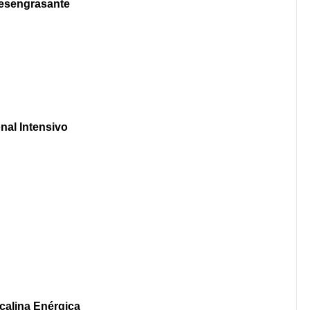
esengrasante
nal Intensivo
calina Enérgica