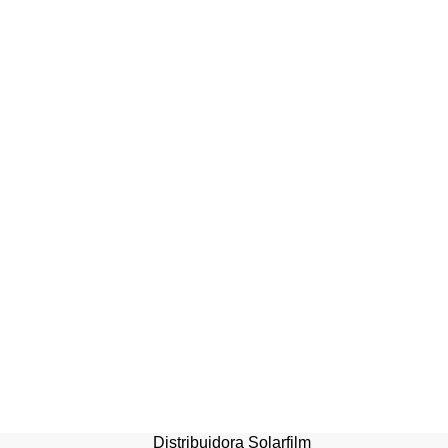
Pad Rojo para
Mantenimiento uso en
Abrillantadoras
Distribuidora Solarfilm