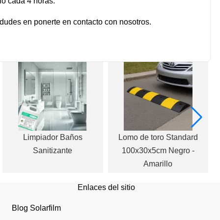
o cada 4 horas.
 dudes en ponerte en contacto con nosotros.
Limpiador Baños
Lomo de toro Standard
E
Sanitizante
100x30x5cm Negro -
Amarillo
Enlaces del sitio
Blog Solarfilm