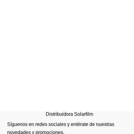
Basurero de Acero
Porta mopa mango clip
Inoxidable con Pedal y
aluminio
Balde Interior - 30 Litros
Distribuidora Solarfilm
Síguenos en redes sociales y entérate de nuestras
novedades y promociones.