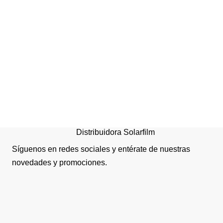
Paño de Limpieza Industri
Wipe Tork Advanced Roll
de 525 Metros
Distribuidora Solarfilm
Síguenos en redes sociales y entérate de nuestras
novedades y promociones.