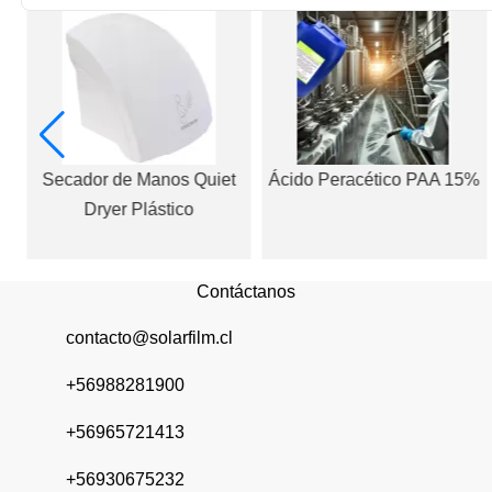
al
Secador de Manos Quiet
Ácido Peracético PAA 15%
o
Dryer Plástico
Contáctanos
contacto@solarfilm.cl
+56988281900
+56965721413
+56930675232