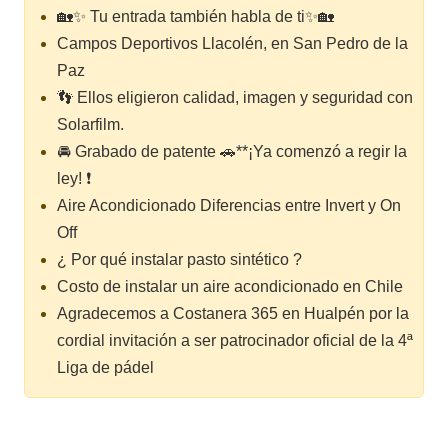
🏡✨ Tu entrada también habla de ti✨🏡
Campos Deportivos Llacolén, en San Pedro de la
Paz
👣 Ellos eligieron calidad, imagen y seguridad con
Solarfilm.
🚘 Grabado de patente 🚗**¡Ya comenzó a regir la
ley! ❗
Aire Acondicionado Diferencias entre Invert y On
Off
¿ Por qué instalar pasto sintético ?
Costo de instalar un aire acondicionado en Chile
Agradecemos a Costanera 365 en Hualpén por la
cordial invitación a ser patrocinador oficial de la 4ª
Liga de pádel
Polarizado medio oscuro 
con filtro UV no espejad