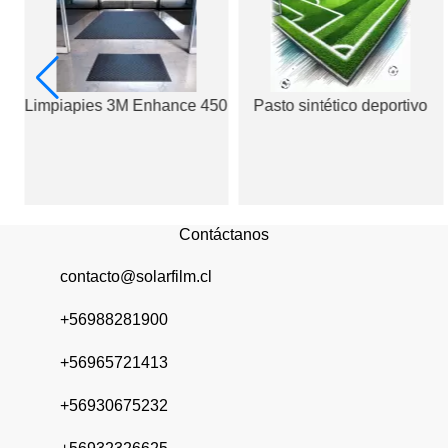
Limpiapies 3M Enhance 450
Pasto sintético deportivo
os
Contáctanos
contacto@solarfilm.cl
+56988281900
+56965721413
+56930675232