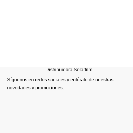
Toalla de mano Tork
advanced jumbo 280 metr
Distribuidora Solarfilm
Síguenos en redes sociales y entérate de nuestras
novedades y promociones.