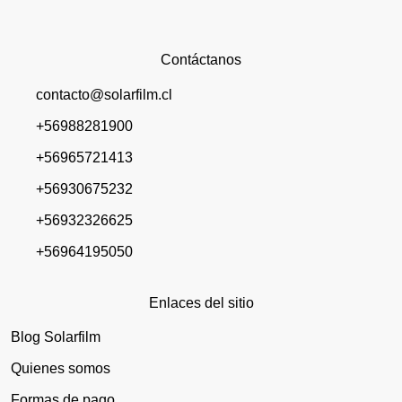
Contáctanos
contacto@solarfilm.cl
+56988281900
+56965721413
+56930675232
+56932326625
+56964195050
Enlaces del sitio
Blog Solarfilm
Quienes somos
Formas de pago