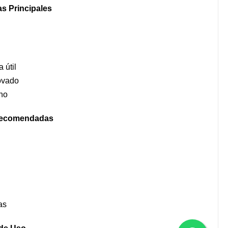
as Principales
 útil
ovado
cho
Recomendadas
as