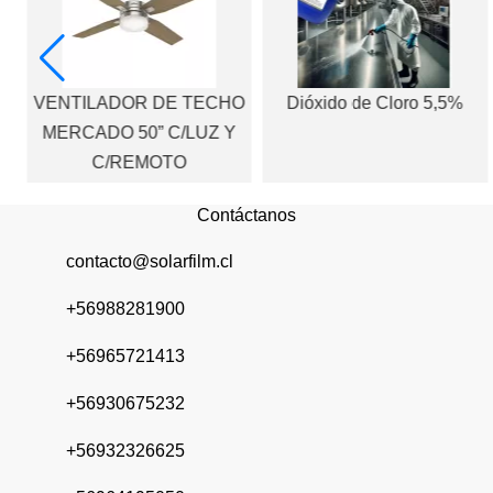
a
VENTILADOR DE TECHO
Dióxido de Cloro 5,5%
da
MERCADO 50” C/LUZ Y
C/REMOTO
Contáctanos
contacto@solarfilm.cl
+56988281900
+56965721413
+56930675232
+56932326625