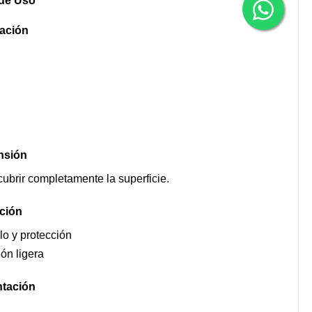
de Uso
ación
nsión
cubrir completamente la superficie.
ción
lo y protección
ón ligera
tación