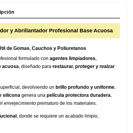
ipción
or y Abrillantador Profesional Base Acuosa
Útil de Gomas, Cauchos y Poliuretanos
ofesional formulado con
agentes limpiadores,
se acuosa
, diseñado para
restaurar, proteger y realzar
superficial, devolviendo un
brillo profundo y uniforme
,
e silicona
genera una
película protectora duradera
,
el envejecimiento prematuro de los materiales.
tucional
, donde se requiere un acabado limpio,