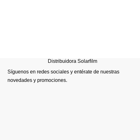
Papelero Vaivén Fantasí
Rimo 12 Litros Color Surti
Distribuidora Solarfilm
Síguenos en redes sociales y entérate de nuestras
novedades y promociones.