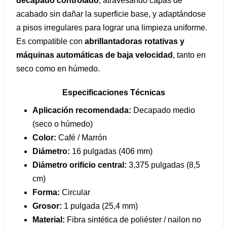
decapado controlado
, atravesando capas de
acabado sin dañar la superficie base, y adaptándose
a pisos irregulares para lograr una limpieza uniforme.
Es compatible con
abrillantadoras rotativas y
máquinas automáticas de baja velocidad
, tanto en
seco como en húmedo.
Especificaciones Técnicas
Aplicación recomendada:
Decapado medio
(seco o húmedo)
Color:
Café / Marrón
Diámetro:
16 pulgadas (406 mm)
Diámetro orificio central:
3,375 pulgadas (8,5
cm)
Forma:
Circular
Grosor:
1 pulgada (25,4 mm)
Material:
Fibra sintética de poliéster / nailon no