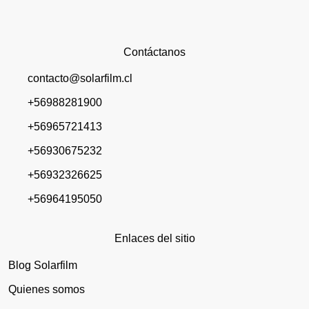
Contáctanos
contacto@solarfilm.cl
+56988281900
+56965721413
+56930675232
+56932326625
+56964195050
Enlaces del sitio
Blog Solarfilm
Quienes somos