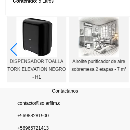
Contenido:
5 Litros
A
DISPENSADOR TOALLA
Airolite purificador de aire
TORK ELEVATION NEGRO
sobremesa 2 etapas - 7 m²
- H1
Contáctanos
contacto@solarfilm.cl
+56988281900
+56965721413