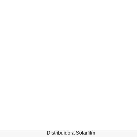
Protector Transparente
Borde Esquina Para Mes
Muebles 600cm
Distribuidora Solarfilm