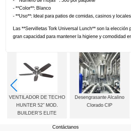
- **Número de Hojas**: 500 por paquete
- **Color**: Blanco
- **Uso**: Ideal para patios de comidas, casinos y locales
Las **Servilletas Tork Universal Lunch** son la elección
gran capacidad para mantener la higiene y comodidad en 
VENTILADOR DE TECHO
Desengrasante Alcalino
a
HUNTER 52" MOD.
Clorado CIP
BUILDER'S ELITE
Contáctanos