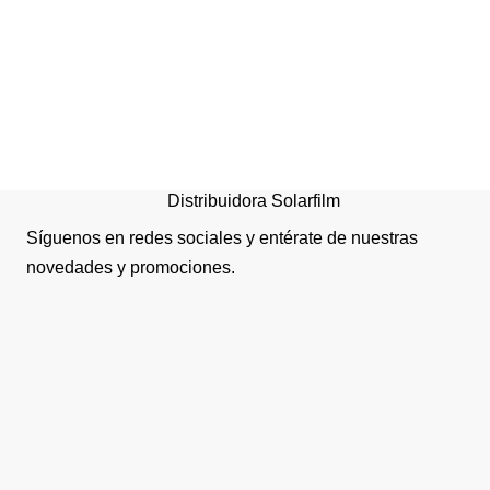
PROT. CABLES
80X60X8CM NEG/AMAR 
CANAL HEAVY DUTY
Distribuidora Solarfilm
Síguenos en redes sociales y entérate de nuestras
novedades y promociones.