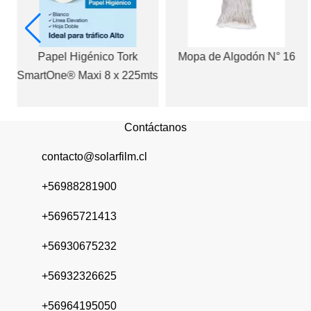
Papel Higénico Tork
Mopa de Algodón N° 16
4
SmartOne® Maxi 8 x 225mts
Contáctanos
contacto@solarfilm.cl
+56988281900
+56965721413
+56930675232
+56932326625
+56964195050