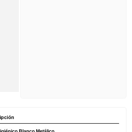
ipción
giénico Blanco Metálico