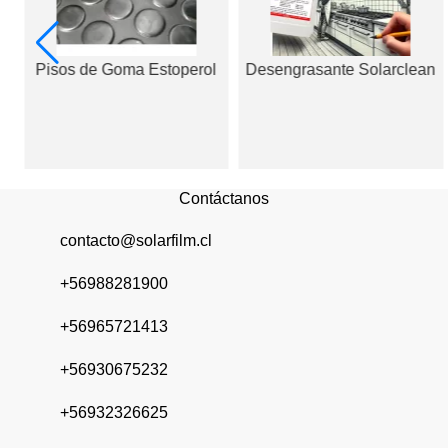
N
Pisos de Goma Estoperol
Desengrasante Solarclean
Contáctanos
contacto@solarfilm.cl
+56988281900
+56965721413
+56930675232
+56932326625