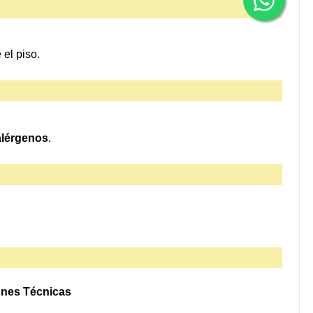
 el piso.
 alérgenos
.
ones Técnicas