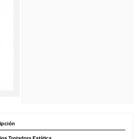
ipción
ios Trotadora Estática