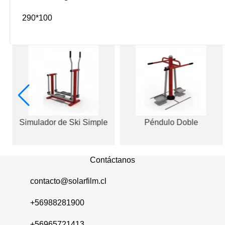
290*100
Simulador de Ski Simple
Péndulo Doble
Contáctanos
contacto@solarfilm.cl
+56988281900
+56965721413