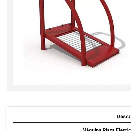
Descr
Máquina Plaza Ejercic