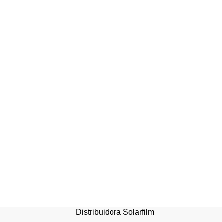
Limpiapiés de Alto Tráfic
Solarclean Personalizabl
13 mm espesor
Distribuidora Solarfilm