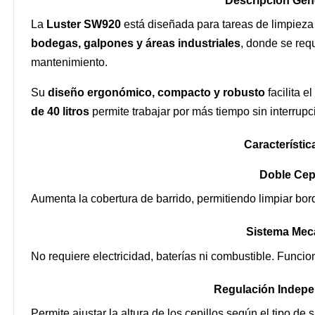
Descripción Gene
La
Luster SW920
está diseñada para tareas de limpiez
bodegas, galpones y áreas industriales
, donde se req
mantenimiento.
Su
diseño ergonómico, compacto y robusto
facilita 
de 40 litros
permite trabajar por más tiempo sin interrupc
Característic
Doble Cepi
Aumenta la cobertura de barrido, permitiendo limpiar bor
Sistema Mec
No requiere electricidad, baterías ni combustible. Funcio
Regulación Indepen
Permite ajustar la altura de los cepillos según el tipo de 