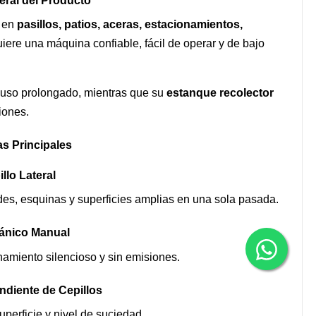
ral del Producto
a en
pasillos, patios, aceras, estacionamientos,
uiere una máquina confiable, fácil de operar y de bajo
el uso prolongado, mientras que su
estanque recolector
iones.
as Principales
llo Lateral
des, esquinas y superficies amplias en una sola pasada.
ánico Manual
namiento silencioso y sin emisiones.
diente de Cepillos
superficie y nivel de suciedad.